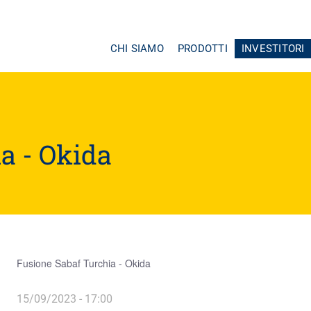
CHI SIAMO
PRODOTTI
INVESTITORI
Navigazione
principale
a - Okida
Fusione Sabaf Turchia - Okida
15/09/2023 - 17:00