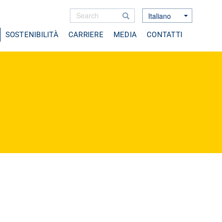
Search
Search
Italiano
Toggle Dropdown
Cerca
SOSTENIBILITÀ
CARRIERE
MEDIA
CONTATTI