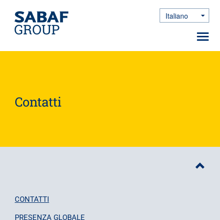
Italiano
Toggle Dro
Toggl
navig
Salta
al
contenuto
principale
Contatti
CONTATTI
PRESENZA GLOBALE