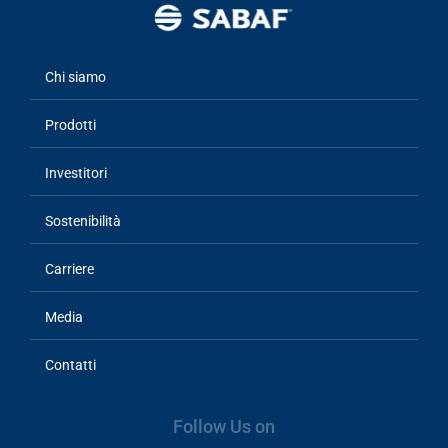
Chi siamo
Main
navigation
Prodotti
Investitori
Sostenibilità
Carriere
Media
Contatti
Follow Us on