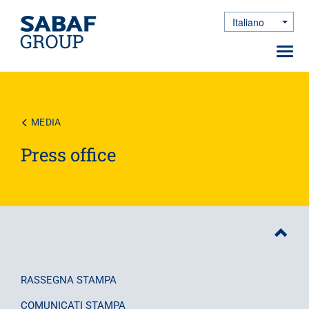
Italiano
Toggle Dro
Toggl
navig
Salta
al
contenuto
principale
MEDIA
Press office
RASSEGNA STAMPA
COMUNICATI STAMPA