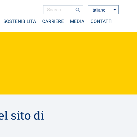
Search
Search
Italiano
Toggle Dropdown
Cerca
SOSTENIBILITÀ
CARRIERE
MEDIA
CONTATTI
l sito di