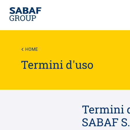
Salta
al
contenuto
HOME
principale
Termini d'uso
Termini d
SABAF S.